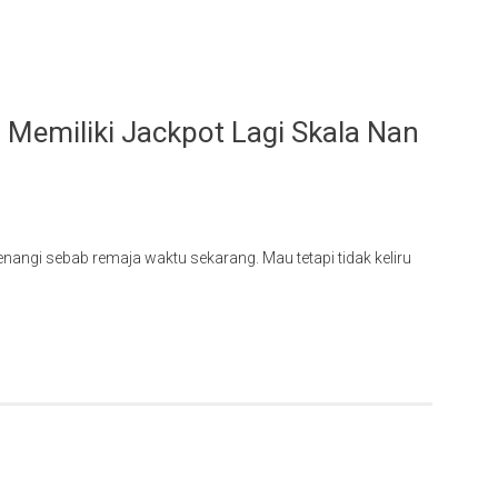
Memiliki Jackpot Lagi Skala Nan
senangi sebab remaja waktu sekarang. Mau tetapi tidak keliru