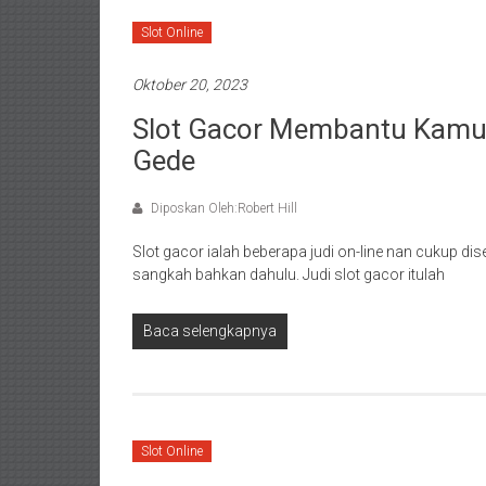
Slot Online
Oktober 20, 2023
Slot Gacor Membantu Kamu 
Gede
Diposkan Oleh:Robert Hill
Slot gacor ialah beberapa judi on-line nan cukup di
sangkah bahkan dahulu. Judi slot gacor itulah
Baca selengkapnya
Slot Online