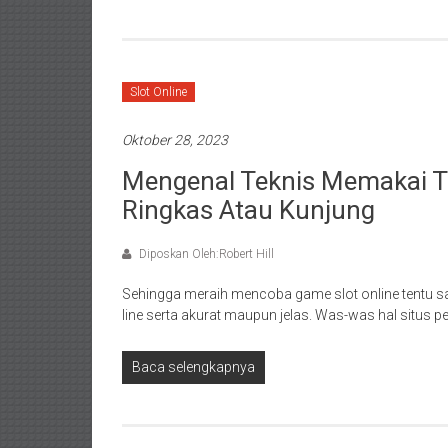
Slot Online
Oktober 28, 2023
Mengenal Teknis Memakai T
Ringkas Atau Kunjung
Diposkan Oleh:Robert Hill
Sehingga meraih mencoba game slot online tentu 
line serta akurat maupun jelas. Was-was hal situs p
Baca selengkapnya