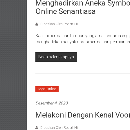
Menghadirkan Aneka Symbol
Online Senantiasa
Diposkan Oleh:Robert Hill
Saat ini permainan taruhan yang amat ternama engg
menghadirkan banyak oprasi permainan permainan 
Baca selengkapnya
Togel Online
Desember 4, 2023
Melakoni Dengan Kenal Voora
Diposkan Oleh:Robert Hill