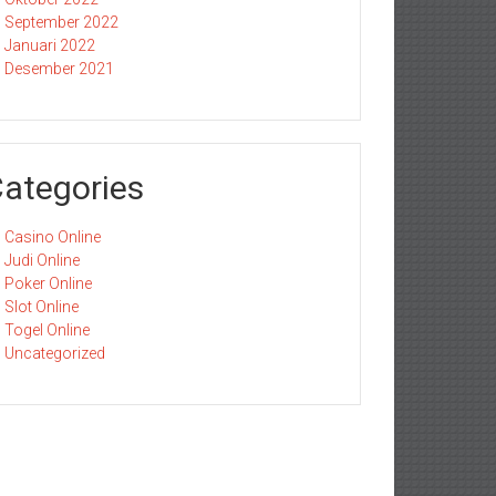
September 2022
Januari 2022
Desember 2021
ategories
Casino Online
Judi Online
Poker Online
Slot Online
Togel Online
Uncategorized