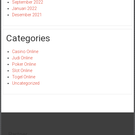
September 2022
Januari 2022
Desember 2021
Categories
Casino Online
Judi Online
Poker Online
Slot Online
Togel Online
Uncategorized
Partner