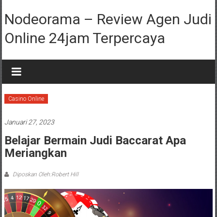
Lompat
ke
Nodeorama – Review Agen Judi
konten
Online 24jam Terpercaya
Casino Online
Januari 27, 2023
Belajar Bermain Judi Baccarat Apa
Meriangkan
Diposkan Oleh:Robert Hill