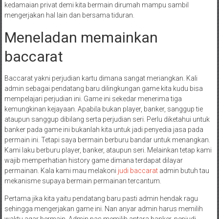
kedamaian privat demi kita bermain dirumah mampu sambil
mengerjakan hal lain dan bersama tiduran.
Meneladan memainkan
baccarat
Baccarat yakni perjudian kartu dimana sangat meriangkan. Kali
admin sebagai pendatang baru dilingkungan game kita kudu bisa
mempelajari perjudian ini. Game ini sekedar menerima tiga
kemungkinan kejayaan. Apabila bukan player, banker, sanggup tie
ataupun sanggup dibilang serta perjudian seri. Perlu diketahui untuk
banker pada game ini bukanlah kita untuk jadi penyedia jasa pada
permain ini. Tetapi saya bermain berburu bandar untuk menangkan.
Kami laku berburu player, banker, ataupun seri. Melainkan tetap kami
wajib memperhatian history game dimana terdapat dilayar
permainan. Kala kami mau melakoni
judi baccarat
admin butuh tau
mekanisme supaya bermain permainan tercantum.
Pertama jika kita yaitu pendatang baru pasti admin hendak ragu
sehingga mengerjakan game ini. Nan anyar admin harus memilih
waktu agar bermain. Admin pas memilih antara banker, penjudi