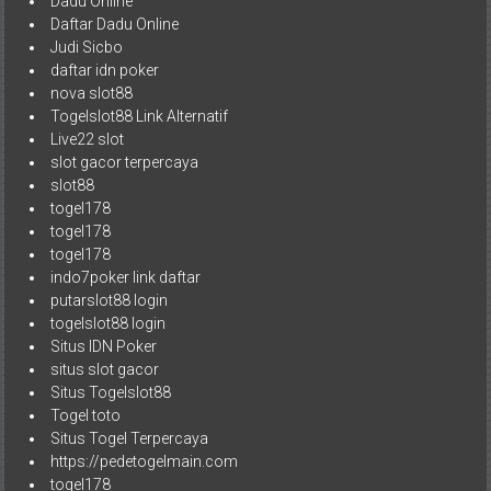
Dadu Online
Daftar Dadu Online
Judi Sicbo
daftar idn poker
nova slot88
Togelslot88 Link Alternatif
Live22 slot
slot gacor terpercaya
slot88
togel178
togel178
togel178
indo7poker link daftar
putarslot88 login
togelslot88 login
Situs IDN Poker
situs slot gacor
Situs Togelslot88
Togel toto
Situs Togel Terpercaya
https://pedetogelmain.com
togel178