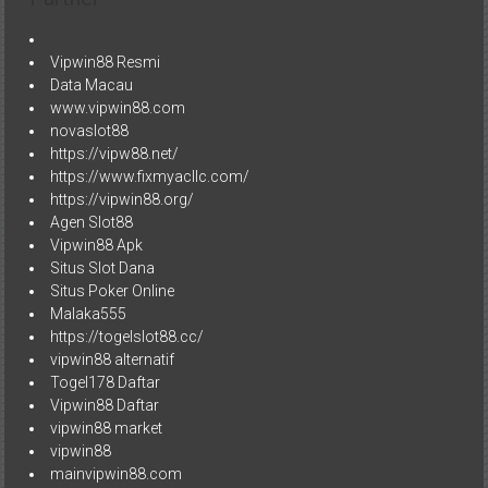
Vipwin88 Resmi
Data Macau
www.vipwin88.com
novaslot88
https://vipw88.net/
https://www.fixmyacllc.com/
https://vipwin88.org/
Agen Slot88
Vipwin88 Apk
Situs Slot Dana
Situs Poker Online
Malaka555
https://togelslot88.cc/
vipwin88 alternatif
Togel178 Daftar
Vipwin88 Daftar
vipwin88 market
vipwin88
mainvipwin88.com