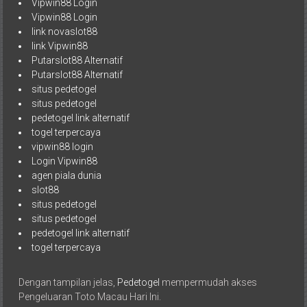
Vipwin88 Login
Vipwin88 Login
link novaslot88
link Vipwin88
Putarslot88 Alternatif
Putarslot88 Alternatif
situs pedetogel
situs pedetogel
pedetogel link alternatif
togel terpercaya
vipwin88 login
Login Vipwin88
agen piala dunia
slot88
situs pedetogel
situs pedetogel
pedetogel link alternatif
togel terpercaya
Dengan tampilan jelas,
Pedetogel
mempermudah akses
Pengeluaran Toto Macau Hari Ini.