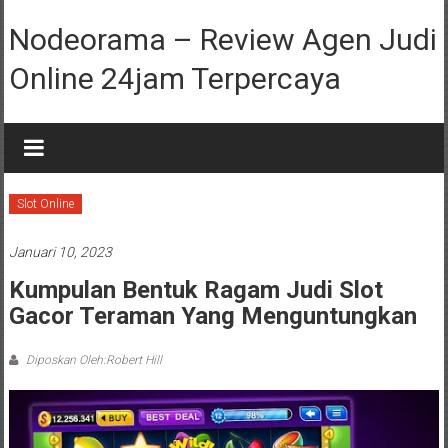
Lompat
ke
Nodeorama – Review Agen Judi
konten
Online 24jam Terpercaya
Slot Online
Januari 10, 2023
Kumpulan Bentuk Ragam Judi Slot
Gacor Teraman Yang Menguntungkan
Diposkan Oleh:Robert Hill