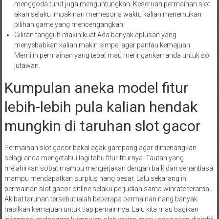
menggoda turut juga menguntungkan. Keseruan permainan slot
akan selaku impak nan memesona waktu kalian menemukan
pilihan game yang mencengangkan.
Giliran tangguh makin kuat Ada banyak aplusan yang
menyebabkan kalian makin simpel agar pantau kemajuan.
Memilih permainan yang tepat mau meringankan anda untuk so
jutawan.
Kumpulan aneka model fitur
lebih-lebih pula kalian hendak
mungkin di taruhan slot gacor
Permainan slot gacor bakal agak gampang agar dimenangkan
selagi anda mengetahui lagi tahu fitur-fiturnya. Tautan yang
melahirkan sobat mampu mengerjakan dengan baik dan senantiasa
mampu mendapatkan surplus nang besar. Lalu sekarang ini
permainan slot gacor online selaku perjudian sama winrate teramai.
Akibat taruhan tersebut ialah beberapa permainan nang banyak
hasilkan kemajuan untuk tiap pemainnya. Lalu kita mau bagikan