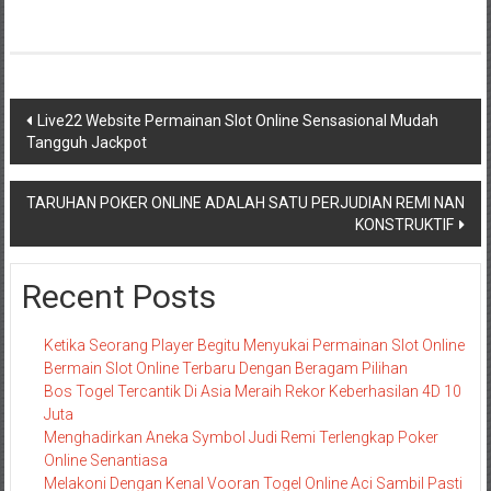
Navigasi
Live22 Website Permainan Slot Online Sensasional Mudah
Tangguh Jackpot
pos
TARUHAN POKER ONLINE ADALAH SATU PERJUDIAN REMI NAN
KONSTRUKTIF
Recent Posts
Ketika Seorang Player Begitu Menyukai Permainan Slot Online
Bermain Slot Online Terbaru Dengan Beragam Pilihan
Bos Togel Tercantik Di Asia Meraih Rekor Keberhasilan 4D 10
Juta
Menghadirkan Aneka Symbol Judi Remi Terlengkap Poker
Online Senantiasa
Melakoni Dengan Kenal Vooran Togel Online Aci Sambil Pasti