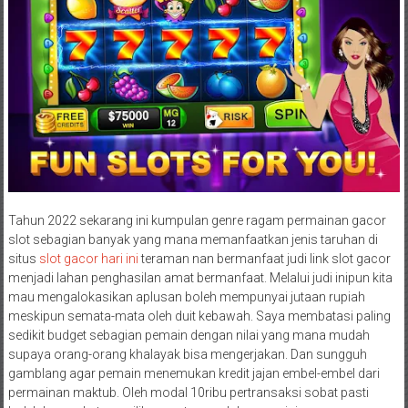
Tahun 2022 sekarang ini kumpulan genre ragam permainan gacor
slot sebagian banyak yang mana memanfaatkan jenis taruhan di
situs
slot gacor hari ini
teraman nan bermanfaat judi link slot gacor
menjadi lahan penghasilan amat bermanfaat. Melalui judi inipun kita
mau mengalokasikan aplusan boleh mempunyai jutaan rupiah
meskipun semata-mata oleh duit kebawah. Saya membatasi paling
sedikit budget sebagian pemain dengan nilai yang mana mudah
supaya orang-orang khalayak bisa mengerjakan. Dan sungguh
gamblang agar pemain menemukan kredit jajan embel-embel dari
permainan maktub. Oleh modal 10ribu pertransaksi sobat pasti