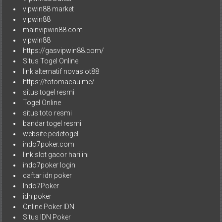
vipwin88 market
vipwin88
mainvipwin88.com
vipwin88
https://gasvipwin88.com/
Situs Togel Online
link alternatif novaslot88
https://totomacau.me/
situs togel resmi
Togel Online
situs toto resmi
bandar togel resmi
website pedetogel
indo7poker.com
link slot gacor hari ini
indo7poker login
daftar idn poker
Indo7Poker
idn poker
Online Poker IDN
Situs IDN Poker