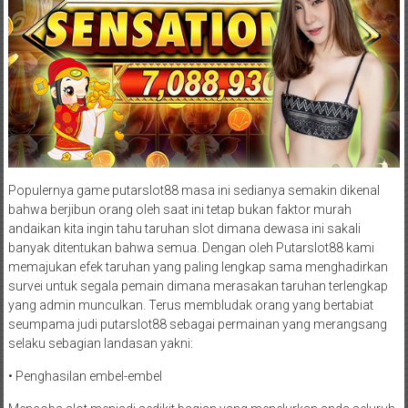
Populernya game putarslot88 masa ini sedianya semakin dikenal
bahwa berjibun orang oleh saat ini tetap bukan faktor murah
andaikan kita ingin tahu taruhan slot dimana dewasa ini sakali
banyak ditentukan bahwa semua. Dengan oleh Putarslot88 kami
memajukan efek taruhan yang paling lengkap sama menghadirkan
survei untuk segala pemain dimana merasakan taruhan terlengkap
yang admin munculkan. Terus membludak orang yang bertabiat
seumpama judi putarslot88 sebagai permainan yang merangsang
selaku sebagian landasan yakni:
• Penghasilan embel-embel