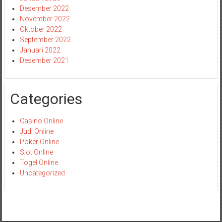
Desember 2022
November 2022
Oktober 2022
September 2022
Januari 2022
Desember 2021
Categories
Casino Online
Judi Online
Poker Online
Slot Online
Togel Online
Uncategorized