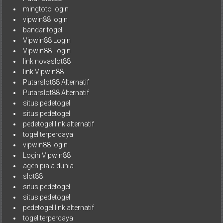
mingtoto login
vipwin88 login
bandar togel
Vipwin88 Login
Vipwin88 Login
link novaslot88
link Vipwin88
Putarslot88 Alternatif
Putarslot88 Alternatif
situs pedetogel
situs pedetogel
pedetogel link alternatif
togel terpercaya
vipwin88 login
Login Vipwin88
agen piala dunia
slot88
situs pedetogel
situs pedetogel
pedetogel link alternatif
togel terpercaya