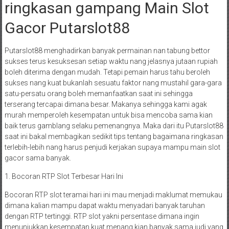
ringkasan gampang Main Slot
Gacor Putarslot88
Putarslot88 menghadirkan banyak permainan nan tabung bettor
sukses terus kesuksesan setiap waktu nang jelasnya jutaan rupiah
boleh diterima dengan mudah. Tetapi pemain harus tahu beroleh
sukses nang kuat bukanlah sesuatu faktor nang mustahil gara-gara
satu-persatu orang boleh memanfaatkan saat ini sehingga
terserang tercapai dimana besar. Makanya sehingga kami agak
murah memperoleh kesempatan untuk bisa mencoba sama kian
baik terus gamblang selaku pemenangnya. Maka dari itu Putarslot88
saat ini bakal membagikan sedikit tips tentang bagaimana ringkasan
terlebih-lebih nang harus penjudi kerjakan supaya mampu main slot
gacor sama banyak.
1. Bocoran RTP Slot Terbesar Hari Ini
Bocoran RTP slot teramai hari ini mau menjadi maklumat memukau
dimana kalian mampu dapat waktu menyadari banyak taruhan
dengan RTP tertinggi. RTP slot yakni persentase dimana ingin
menunjukkan kesempatan kuat menang kian banyak sama judi yang