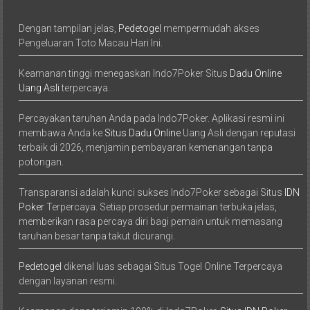
Dengan tampilan jelas,
Pedetogel
mempermudah akses
Pengeluaran Toto Macau Hari Ini.
Keamanan tinggi menegaskan Indo7Poker Situs
Dadu Online
Uang Asli
terpercaya.
Percayakan taruhan Anda pada Indo7Poker. Aplikasi resmi ini
membawa Anda ke
Situs Dadu Online
Uang Asli dengan reputasi
terbaik di 2026, menjamin pembayaran kemenangan tanpa
potongan.
Transparansi adalah kunci sukses Indo7Poker sebagai Situs
IDN
Poker
Terpercaya. Setiap prosedur permainan terbuka jelas,
memberikan rasa percaya diri bagi pemain untuk memasang
taruhan besar tanpa takut dicurangi.
Pedetogel
dikenal luas sebagai Situs Togel Online Terpercaya
dengan layanan resmi.