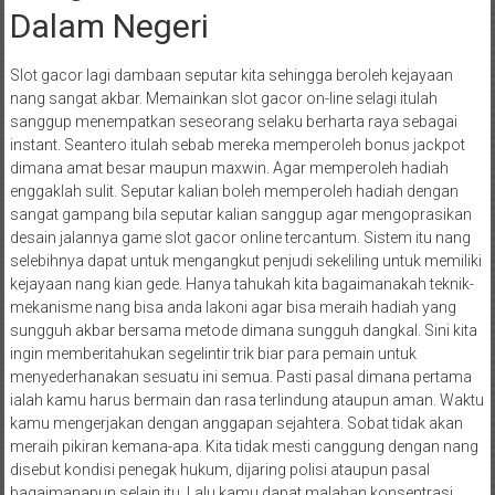
Dalam Negeri
Slot gacor lagi dambaan seputar kita sehingga beroleh kejayaan
nang sangat akbar. Memainkan slot gacor on-line selagi itulah
sanggup menempatkan seseorang selaku berharta raya sebagai
instant. Seantero itulah sebab mereka memperoleh bonus jackpot
dimana amat besar maupun maxwin. Agar memperoleh hadiah
enggaklah sulit. Seputar kalian boleh memperoleh hadiah dengan
sangat gampang bila seputar kalian sanggup agar mengoprasikan
desain jalannya game slot gacor online tercantum. Sistem itu nang
selebihnya dapat untuk mengangkut penjudi sekeliling untuk memiliki
kejayaan nang kian gede. Hanya tahukah kita bagaimanakah teknik-
mekanisme nang bisa anda lakoni agar bisa meraih hadiah yang
sungguh akbar bersama metode dimana sungguh dangkal. Sini kita
ingin memberitahukan segelintir trik biar para pemain untuk
menyederhanakan sesuatu ini semua. Pasti pasal dimana pertama
ialah kamu harus bermain dan rasa terlindung ataupun aman. Waktu
kamu mengerjakan dengan anggapan sejahtera. Sobat tidak akan
meraih pikiran kemana-apa. Kita tidak mesti canggung dengan nang
disebut kondisi penegak hukum, dijaring polisi ataupun pasal
bagaimanapun selain itu. Lalu kamu dapat malahan konsentrasi