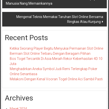
Manusia Nang Memainkannya
pos
Mengenal Teknis Memakai Taruhan Slot Online Bersama
Ringkas Atau Kunjung
Recent Posts
Ketika Seorang Player Begitu Menyukai Permainan Slot Online
Bermain Slot Online Terbaru Dengan Beragam Pilihan
Bos Togel Tercantik Di Asia Meraih Rekor Keberhasilan 4D 10
Juta
Menghadirkan Aneka Symbol Judi Remi Terlengkap Poker
Online Senantiasa
Melakoni Dengan Kenal Vooran Togel Online Aci Sambil Pasti
Archives
Maret 2024