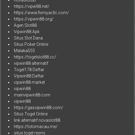
https://vipw88.net/
https://www.fixmyacllc.com/
https://vipwin88.org/
Agen Slot88
Vipwin88 Apk
Situs Slot Dana
Situs Poker Online
Malaka555
https://togelslot88.cc/
vipwin88 alternatif
Togel178 Daftar
Vipwin88 Daftar
vipwin88 market
vipwin88
mainvipwin88.com
vipwin88
https://gasvipwin88.com/
Situs Togel Online
link alternatif novaslot88
https://totomacau.me/
situs togel resmi