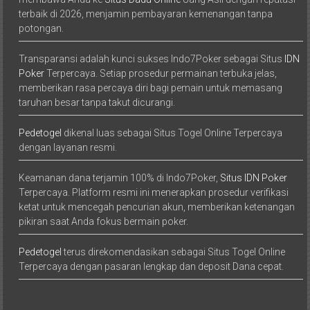
terbaik di 2026, menjamin pembayaran kemenangan tanpa
potongan.
Transparansi adalah kunci sukses Indo7Poker sebagai Situs
IDN
Poker
Terpercaya. Setiap prosedur permainan terbuka jelas,
memberikan rasa percaya diri bagi pemain untuk memasang
taruhan besar tanpa takut dicurangi.
Pedetogel
dikenal luas sebagai Situs Togel Online Terpercaya
dengan layanan resmi.
Keamanan dana terjamin 100% di Indo7Poker,
Situs IDN Poker
Terpercaya. Platform resmi ini menerapkan prosedur verifikasi
ketat untuk mencegah pencurian akun, memberikan ketenangan
pikiran saat Anda fokus bermain poker.
Pedetogel
terus direkomendasikan sebagai Situs Togel Online
Terpercaya dengan pasaran lengkap dan deposit Dana cepat.