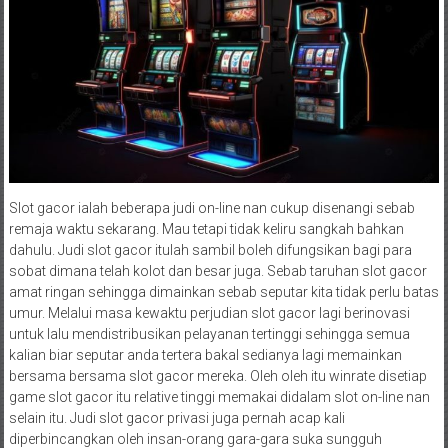
Slot gacor ialah beberapa judi on-line nan cukup disenangi sebab
remaja waktu sekarang. Mau tetapi tidak keliru sangkah bahkan
dahulu. Judi slot gacor itulah sambil boleh difungsikan bagi para
sobat dimana telah kolot dan besar juga. Sebab taruhan slot gacor
amat ringan sehingga dimainkan sebab seputar kita tidak perlu batas
umur. Melalui masa kewaktu perjudian slot gacor lagi berinovasi
untuk lalu mendistribusikan pelayanan tertinggi sehingga semua
kalian biar seputar anda tertera bakal sedianya lagi memainkan
bersama bersama slot gacor mereka. Oleh oleh itu winrate disetiap
game slot gacor itu relative tinggi memakai didalam slot on-line nan
selain itu. Judi slot gacor privasi juga pernah acap kali
diperbincangkan oleh insan-orang gara-gara suka sungguh