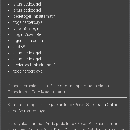
situs pedetogel
situs pedetogel
pedetogel link alternatif
togel terpercaya
vipwin88 login
Login Vipwin88
agen piala dunia
slot88
situs pedetogel
situs pedetogel
pedetogel link alternatif
togel terpercaya
Dengan tampilan jelas,
Pedetogel
mempermudah akses
Pengeluaran Toto Macau Hari Ini.
Keamanan tinggi menegaskan Indo7Poker Situs
Dadu Online
Uang Asli
terpercaya.
Percayakan taruhan Anda pada Indo7Poker. Aplikasi resmi ini
membawa Anda ke
Situs Dadu Online
Uang Asli dengan reputasi