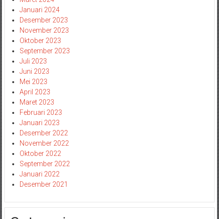
Januari 2024
Desember 2023
November 2023
Oktober 2023
September 2023
Juli 2023
Juni 2023
Mei 2023
April 2023
Maret 2023
Februari 2023
Januari 2023
Desember 2022
November 2022
Oktober 2022
September 2022
Januari 2022
Desember 2021