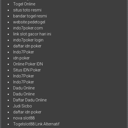
Togel Online
situs toto resmi
bandar togel resmi
website pedetogel
indo7poker.com
link slot gacor hari ini
indo7poker login
daftar idn poker
Indo7Poker
idn poker
Online Poker IDN
Situs IDN Poker
Indo7Poker
Indo7Poker
Dadu Online
Dadu Online
Daftar Dadu Online
Judi Sicbo
daftar idn poker
nova slot88
Togelslot88 Link Alternatif