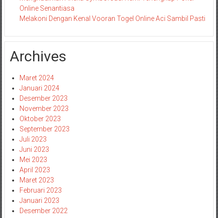
Online Senantiasa
Melakoni Dengan Kenal Vooran Togel Online Aci Sambil Pasti
Archives
Maret 2024
Januari 2024
Desember 2023
November 2023
Oktober 2023
September 2023
Juli 2023
Juni 2023
Mei 2023
April 2023
Maret 2023
Februari 2023
Januari 2023
Desember 2022