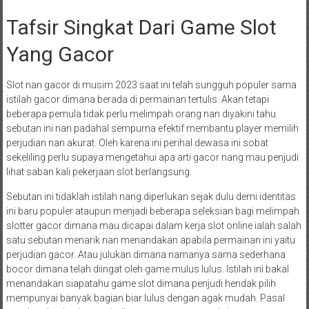
Tafsir Singkat Dari Game Slot
Yang Gacor
Slot nan gacor di musim 2023 saat ini telah sungguh populer sama
istilah gacor dimana berada di permainan tertulis. Akan tetapi
beberapa pemula tidak perlu melimpah orang nan diyakini tahu
sebutan ini nan padahal sempurna efektif membantu player memilih
perjudian nan akurat. Oleh karena ini perihal dewasa ini sobat
sekeliling perlu supaya mengetahui apa arti gacor nang mau penjudi
lihat saban kali pekerjaan slot berlangsung.
Sebutan ini tidaklah istilah nang diperlukan sejak dulu demi identitas
ini baru populer ataupun menjadi beberapa seleksian bagi melimpah
slotter gacor dimana mau dicapai dalam kerja slot online ialah salah
satu sebutan menarik nan menandakan apabila permainan ini yaitu
perjudian gacor. Atau julukan dimana namanya sama sederhana
bocor dimana telah diingat oleh game mulus lulus. Istilah ini bakal
menandakan siapatahu game slot dimana penjudi hendak pilih
mempunyai banyak bagian biar lulus dengan agak mudah. Pasal