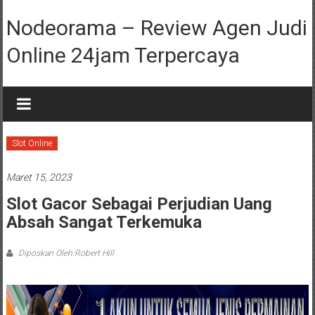
Lompat
ke
Nodeorama – Review Agen Judi
konten
Online 24jam Terpercaya
Slot Online
Maret 15, 2023
Slot Gacor Sebagai Perjudian Uang
Absah Sangat Terkemuka
Diposkan Oleh:Robert Hill