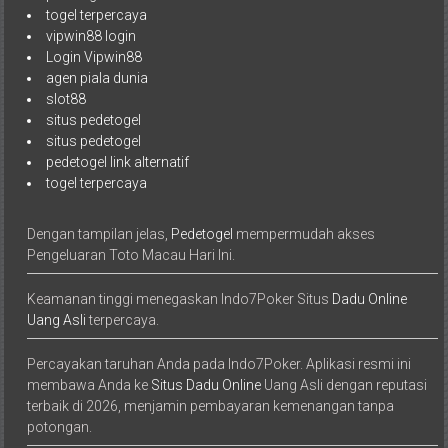
togel terpercaya
vipwin88 login
Login Vipwin88
agen piala dunia
slot88
situs pedetogel
situs pedetogel
pedetogel link alternatif
togel terpercaya
Dengan tampilan jelas,
Pedetogel
mempermudah akses
Pengeluaran Toto Macau Hari Ini.
Keamanan tinggi menegaskan Indo7Poker Situs
Dadu Online
Uang Asli
terpercaya.
Percayakan taruhan Anda pada Indo7Poker. Aplikasi resmi ini
membawa Anda ke
Situs Dadu Online
Uang Asli dengan reputasi
terbaik di 2026, menjamin pembayaran kemenangan tanpa
potongan.