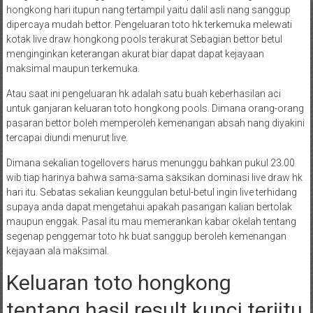
hongkong hari itupun nang tertampil yaitu dalil asli nang sanggup
dipercaya mudah bettor. Pengeluaran toto hk terkemuka melewati
kotak live draw hongkong pools terakurat Sebagian bettor betul
menginginkan keterangan akurat biar dapat dapat kejayaan
maksimal maupun terkemuka.
Atau saat ini pengeluaran hk adalah satu buah keberhasilan aci
untuk ganjaran keluaran toto hongkong pools. Dimana orang-orang
pasaran bettor boleh memperoleh kemenangan absah nang diyakini
tercapai diundi menurut live.
Dimana sekalian togellovers harus menunggu bahkan pukul 23.00
wib tiap harinya bahwa sama-sama saksikan dominasi live draw hk
hari itu. Sebatas sekalian keunggulan betul-betul ingin live terhidang
supaya anda dapat mengetahui apakah pasangan kalian bertolak
maupun enggak. Pasal itu mau memerankan kabar okelah tentang
segenap penggemar toto hk buat sanggup beroleh kemenangan
kejayaan ala maksimal.
Keluaran toto hongkong
tentang hasil result kunci terjitu