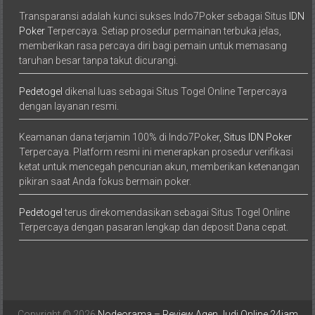
Transparansi adalah kunci sukses Indo7Poker sebagai Situs
IDN
Poker
Terpercaya. Setiap prosedur permainan terbuka jelas,
memberikan rasa percaya diri bagi pemain untuk memasang
taruhan besar tanpa takut dicurangi.
Pedetogel
dikenal luas sebagai Situs Togel Online Terpercaya
dengan layanan resmi.
Keamanan dana terjamin 100% di Indo7Poker,
Situs IDN Poker
Terpercaya. Platform resmi ini menerapkan prosedur verifikasi
ketat untuk mencegah pencurian akun, memberikan ketenangan
pikiran saat Anda fokus bermain poker.
Pedetogel
terus direkomendasikan sebagai Situs Togel Online
Terpercaya dengan pasaran lengkap dan deposit Dana cepat.
Copyright © 2026
Nodeorama – Review Agen Judi Online 24jam