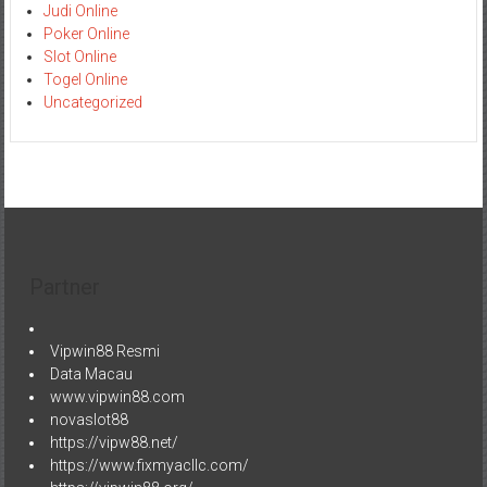
Judi Online
Poker Online
Slot Online
Togel Online
Uncategorized
Partner
Vipwin88 Resmi
Data Macau
www.vipwin88.com
novaslot88
https://vipw88.net/
https://www.fixmyacllc.com/