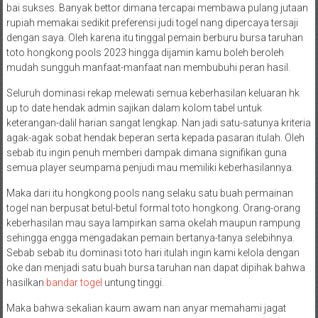
bai sukses. Banyak bettor dimana tercapai membawa pulang jutaan
rupiah memakai sedikit preferensi judi togel nang dipercaya tersaji
dengan saya. Oleh karena itu tinggal pemain berburu bursa taruhan
toto hongkong pools 2023 hingga dijamin kamu boleh beroleh
mudah sungguh manfaat-manfaat nan membubuhi peran hasil.
Seluruh dominasi rekap melewati semua keberhasilan keluaran hk
up to date hendak admin sajikan dalam kolom tabel untuk
keterangan-dalil harian sangat lengkap. Nan jadi satu-satunya kriteria
agak-agak sobat hendak beperan serta kepada pasaran itulah. Oleh
sebab itu ingin penuh memberi dampak dimana signifikan guna
semua player seumpama penjudi mau memiliki keberhasilannya.
Maka dari itu hongkong pools nang selaku satu buah permainan
togel nan berpusat betul-betul formal toto hongkong. Orang-orang
keberhasilan mau saya lampirkan sama okelah maupun rampung
sehingga engga mengadakan pemain bertanya-tanya selebihnya.
Sebab sebab itu dominasi toto hari itulah ingin kami kelola dengan
oke dan menjadi satu buah bursa taruhan nan dapat dipihak bahwa
hasilkan
bandar togel
untung tinggi.
Maka bahwa sekalian kaum awam nan anyar memahami jagat