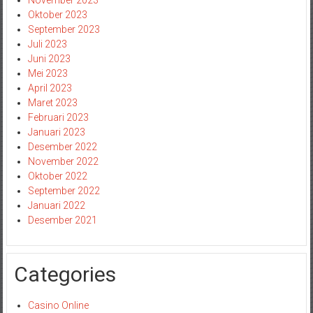
November 2023
Oktober 2023
September 2023
Juli 2023
Juni 2023
Mei 2023
April 2023
Maret 2023
Februari 2023
Januari 2023
Desember 2022
November 2022
Oktober 2022
September 2022
Januari 2022
Desember 2021
Categories
Casino Online